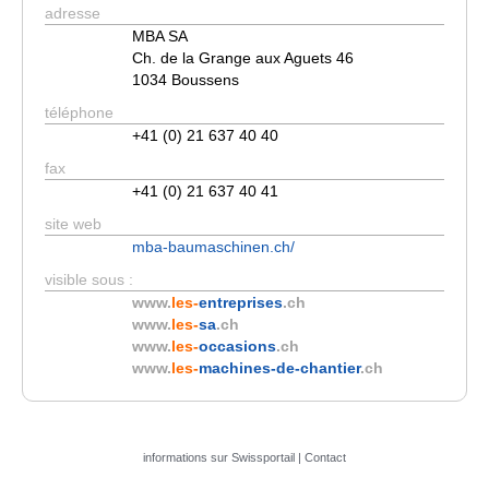
adresse
MBA SA
Ch. de la Grange aux Aguets 46
1034 Boussens
téléphone
+41 (0) 21 637 40 40
fax
+41 (0) 21 637 40 41
site web
mba-baumaschinen.ch/
visible sous :
www.
les-
entreprises
.ch
www.
les-
sa
.ch
www.
les-
occasions
.ch
www.
les-
machines-de-chantier
.ch
informations sur Swissportail
|
Contact