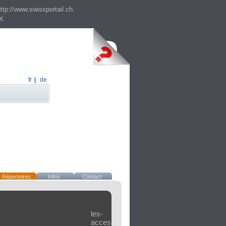
ttp://www.swissportail.ch.
t.
fr
|
de
Répertoires
Infos
Contact
les-
accessoires.ch