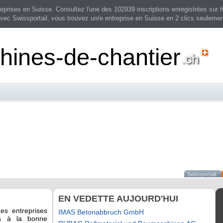
prises en Suisse. Consultez l'une des 102939 inscriptions enregistrées sur h
vec Swissportail, vous trouvez un/e entreprise en Suisse en 2 clics seulemen
hines-de-chantier
Swissportail
EN VEDETTE AUJOURD'HUI
des entreprises
IMAS Betonabbruch GmbH
es à la bonne